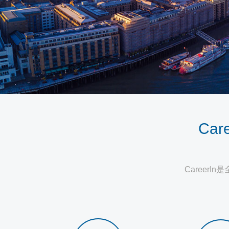
Care
CareerIn
是