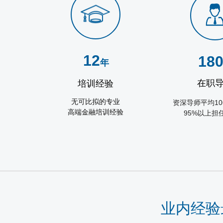
12
18
年
在职
培训经验
无可比拟的专业
10
资深导师平均
高端金融培训经验
95%
以上担
业内经验