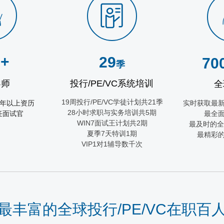
0+
29
70
季
导师
投行
/PE/VC
系统培训
全
19
/PE/VC
21
周投行
学徒计划共
季
年以上资历
实时获取最
28
5
小时求职与实务培训共
期
任面试官
最全
WIN7
2
面试王计划共
期
最及时的全
7
1
夏季
天特训
期
最精彩
VIP1
1
对
辅导数千次
最丰富的全球投行
/PE/VC
在职百